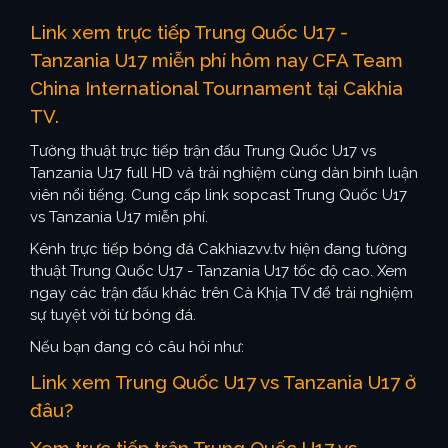
Link xem trực tiếp Trung Quốc U17 -
Tanzania U17 miễn phí hôm nay CFA Team
China International Tournament tại Cakhia
TV.
Tường thuật trực tiếp trận đấu Trung Quốc U17 vs
Tanzania U17 full HD và trải nghiệm cùng dàn bình luận
viên nổi tiếng. Cung cấp link sopcast Trung Quốc U17
vs Tanzania U17 miễn phí.
Kênh trực tiếp bóng đá Cakhiazvv.tv hiện đang tường
thuật Trung Quốc U17 - Tanzania U17 tốc độ cao. Xem
ngay các trận đấu khác trên Cà Khịa TV để trải nghiệm
sự tuyệt vời từ bóng đá.
Nếu bạn đang có câu hỏi như:
Link xem Trung Quốc U17 vs Tanzania U17 ở
đâu?
Xem trực tiếp trận Trung Quốc U17 vs