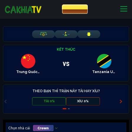
CƯỢC 8XBET
NHÀ CÁI UY TÍN
CƯỢC 8XBET
-
-
-
-
-
-
KẾT THÚC
vs
Trung Quốc U17
Tanzania U17
THEO BẠN THÌ TRẬN NÀY TÀI HAY XỈU?
TÀI 0%
XỈU 0%
Chọn nhà cái