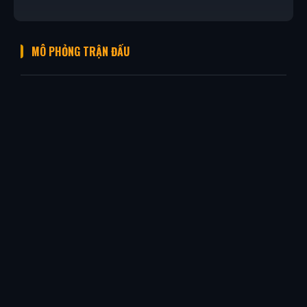
MÔ PHỎNG TRẬN ĐẤU