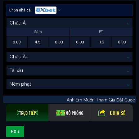
Chọn nhà cái
Châu Á
Sớm
FT
0.83
4.5
0.83
0.83
-1.5
0.83
Châu Âu
Tài xỉu
Ném phạt
Anh Em Muốn Tham Gia Đặt Cượ
CHIA SẺ
TRỰC TIẾP
MÔ PHỎNG
HD 1