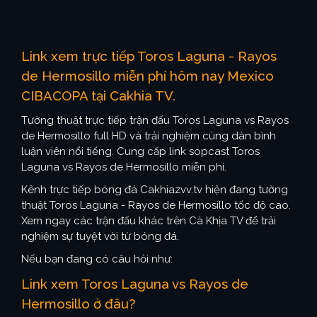
Link xem trực tiếp Toros Laguna - Rayos
de Hermosillo miễn phí hôm nay Mexico
CIBACOPA tại Cakhia TV.
Tường thuật trực tiếp trận đấu Toros Laguna vs Rayos
de Hermosillo full HD và trải nghiệm cùng dàn bình
luận viên nổi tiếng. Cung cấp link sopcast Toros
Laguna vs Rayos de Hermosillo miễn phí.
Kênh trực tiếp bóng đá Cakhiazvv.tv hiện đang tường
thuật Toros Laguna - Rayos de Hermosillo tốc độ cao.
Xem ngay các trận đấu khác trên Cà Khịa TV để trải
nghiệm sự tuyệt vời từ bóng đá.
Nếu bạn đang có câu hỏi như:
Link xem Toros Laguna vs Rayos de
Hermosillo ở đâu?