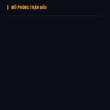
MÔ PHỎNG TRẬN ĐẤU