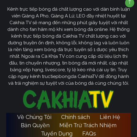
Kênh trực tiếp bóng đá chất lượng cao với dàn bình luận
viên Giàng A Pho, Giàng A Lử, LEO đầy nhiệt huyết tại
Cakhia TV sẽ mang đến những phút giây tuyệt vời nhất
dành cho fan hâm mộ khi xem bóng đá online. Hệ thống
kênh trực tiếp bóng đá Cakhia TV chất lượng cao với
đường truyền ổn định, không lỗi, không lag và luôn luôn
là nền tảng xem bóng đá trực tuyến số 1 được yêu thích
nhất. Ngoài ra Cà Khịa TV còn cung cấp dữ liệu lịch thi
đấu, tin chuyển nhượng, tin bóng đá mới nhất, cập nhật
bảng xếp hạng, livescore, tỷ lệ kèo nhà cái uy tín. Truy
cập ngay kênh tructiepbongda CakhiaTV để đồng hành
và trải nghiệm sự tuyệt vời của bóng đá cùng chúng tôi.
Về Chúng Tôi
Chính sách
Liên Hệ
Bản Quyền
Miễn Trừ Trách Nhiệm
Tuyển Dụng
FAQs