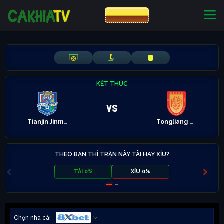
CƯỢC 8XBET
NHÀ CÁI UY TÍN
CƯỢC 8XBET
-
-
-
-
-
-
KẾT THÚC
vs
Tianjin Jinmen Tiger
Tongliang Long FC
THEO BẠN THÌ TRẬN NÀY TÀI HAY XỈU?
TÀI 0%
XỈU 0%
Chọn nhà cái