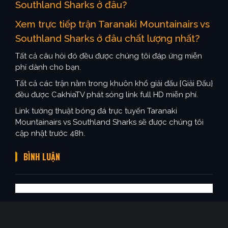
Southland Sharks ở đâu?
Xem trực tiếp trận Taranaki Mountainairs vs
Southland Sharks ở đâu chất lượng nhất?
Tất cả câu hỏi đó đều được chúng tôi đáp ứng miễn
phí dành cho bạn.
Tất cả các trận nằm trong khuôn khổ giải đấu {Giải Đấu}
đều được CakhiaTV phát sóng link full HD miễn phí.
Link tường thuật bóng đá trực tuyến Taranaki
Mountainairs vs Southland Sharks sẽ được chúng tôi
cập nhật trước 48h.
BÌNH LUẬN