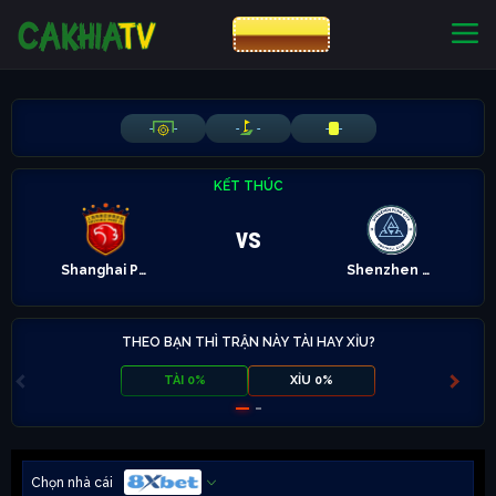
CƯỢC 8XBET
NHÀ CÁI UY TÍN
CƯỢC 8XBET
-
-
-
-
-
-
KẾT THÚC
vs
Shanghai Port
Shenzhen Peng City
THEO BẠN THÌ TRẬN NÀY TÀI HAY XỈU?
TÀI 0%
XỈU 0%
Chọn nhà cái