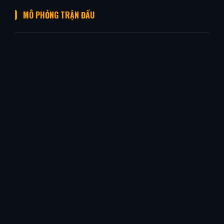
MÔ PHỎNG TRẬN ĐẤU