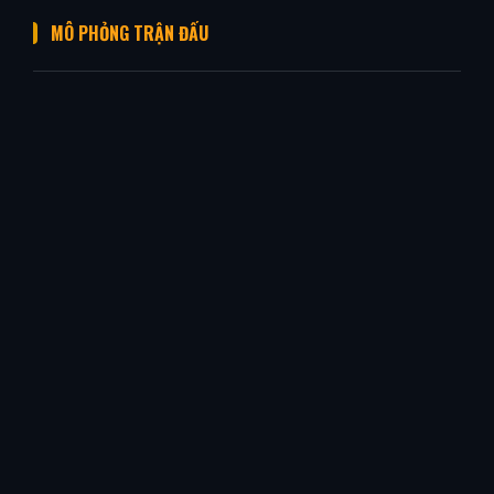
MÔ PHỎNG TRẬN ĐẤU