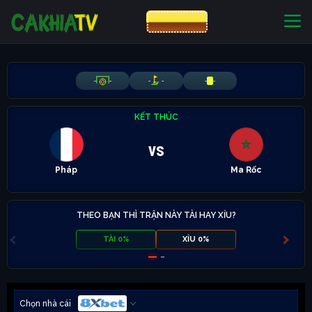
CƯỢC 8XBET
NHÀ CÁI UY TÍN
CƯỢC 8XBET
-
-
-
-
-
-
KẾT THÚC
vs
Pháp
Ma Rốc
THEO BẠN THÌ TRẬN NÀY TÀI HAY XỈU?
TÀI 0%
XỈU 0%
Chọn nhà cái