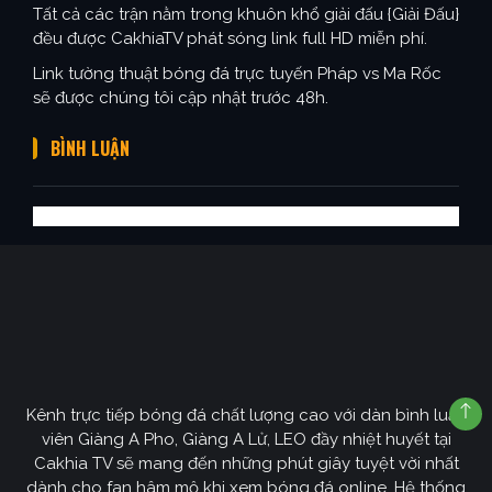
Tất cả các trận nằm trong khuôn khổ giải đấu {Giải Đấu}
đều được CakhiaTV phát sóng link full HD miễn phí.
Link tường thuật bóng đá trực tuyến Pháp vs Ma Rốc
sẽ được chúng tôi cập nhật trước 48h.
BÌNH LUẬN
Kênh trực tiếp bóng đá chất lượng cao với dàn bình luận
viên Giàng A Pho, Giàng A Lử, LEO đầy nhiệt huyết tại
Cakhia TV sẽ mang đến những phút giây tuyệt vời nhất
dành cho fan hâm mộ khi xem bóng đá online. Hệ thống