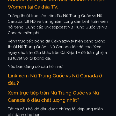
Women tại Cakhia TV.
Tường thuật trực tiếp trận đấu Nữ Trung Quốc vs Nữ
Canada full HD và trải nghiệm cùng dàn bình luận viên
nổi tiếng. Cung cấp link sopcast Nữ Trung Quốc vs Nữ
Canada miễn phí.
Kênh trực tiếp bóng đá Cakhiazvv.tv hiện đang tường
thuật Nữ Trung Quốc - Nữ Canada tốc độ cao. Xem
ngay các trận đấu khác trên Cà Khịa TV để trải nghiệm
sự tuyệt vời từ bóng đá.
Nếu bạn đang có câu hỏi như:
Link xem Nữ Trung Quốc vs Nữ Canada ở
đâu?
Xem trực tiếp trận Nữ Trung Quốc vs Nữ
Canada ở đâu chất lượng nhất?
Tất cả câu hỏi đó đều được chúng tôi đáp ứng miễn
phí dành cho bạn.