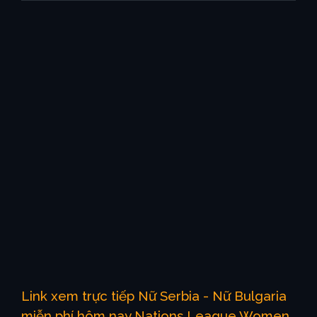
Link xem trực tiếp Nữ Serbia - Nữ Bulgaria
miễn phí hôm nay Nations League Women