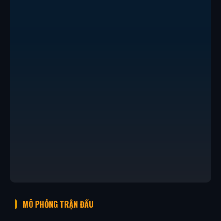
MÔ PHỎNG TRẬN ĐẤU