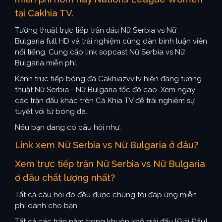
tại Cakhia TV.
Tường thuật trực tiếp trận đấu Nữ Serbia vs Nữ
Bulgaria full HD và trải nghiệm cùng dàn bình luận viên
nổi tiếng. Cung cấp link sopcast Nữ Serbia vs Nữ
Bulgaria miễn phí.
Kênh trực tiếp bóng đá Cakhiazvv.tv hiện đang tường
thuật Nữ Serbia - Nữ Bulgaria tốc độ cao. Xem ngay
các trận đấu khác trên Cà Khịa TV để trải nghiệm sự
tuyệt vời từ bóng đá.
Nếu bạn đang có câu hỏi như:
Link xem Nữ Serbia vs Nữ Bulgaria ở đâu?
Xem trực tiếp trận Nữ Serbia vs Nữ Bulgaria
ở đâu chất lượng nhất?
Tất cả câu hỏi đó đều được chúng tôi đáp ứng miễn
phí dành cho bạn.
Tất cả các trận nằm trong khuôn khổ giải đấu {Giải Đấu}