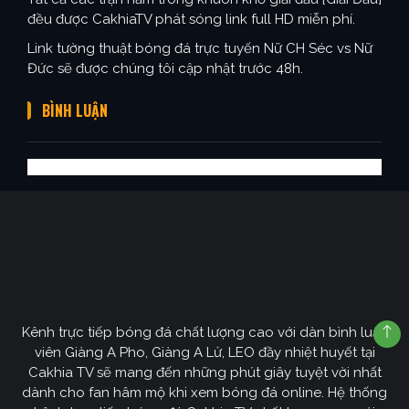
đều được CakhiaTV phát sóng link full HD miễn phí.
Link tường thuật bóng đá trực tuyến Nữ CH Séc vs Nữ
Đức sẽ được chúng tôi cập nhật trước 48h.
BÌNH LUẬN
Kênh trực tiếp bóng đá chất lượng cao với dàn bình luận
viên Giàng A Pho, Giàng A Lử, LEO đầy nhiệt huyết tại
Cakhia TV sẽ mang đến những phút giây tuyệt vời nhất
dành cho fan hâm mộ khi xem bóng đá online. Hệ thống