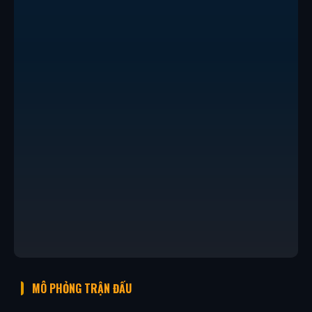
MÔ PHỎNG TRẬN ĐẤU