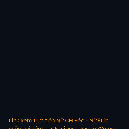
Link xem trực tiếp Nữ CH Séc - Nữ Đức
miễn phí hôm nay Nations League Women