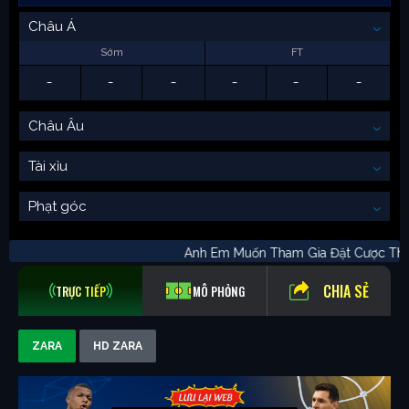
Châu Á
Sớm
FT
-
-
-
-
-
-
Châu Âu
Tài xỉu
Phạt góc
Anh Em Muốn Tham Gia Đặt Cược
CHIA SẺ
TRỰC TIẾP
MÔ PHỎNG
ZARA
HD ZARA