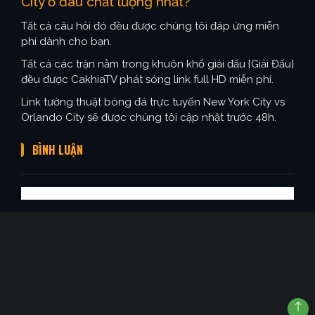
City ở đâu chất lượng nhất?
Tất cả câu hỏi đó đều được chúng tôi đáp ứng miễn
phí dành cho bạn.
Tất cả các trận nằm trong khuôn khổ giải đấu {Giải Đấu}
đều được CakhiaTV phát sóng link full HD miễn phí.
Link tường thuật bóng đá trực tuyến New York City vs
Orlando City sẽ được chúng tôi cập nhật trước 48h.
BÌNH LUẬN