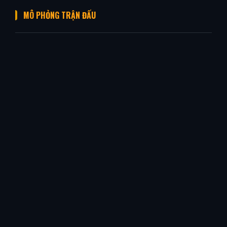
MÔ PHỎNG TRẬN ĐẤU