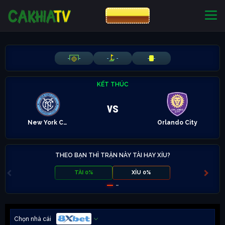
CƯỢC 8XBET
NHÀ CÁI UY TÍN
CƯỢC 8XBET
-
-
-
-
-
-
KẾT THÚC
vs
New York City
Orlando City
THEO BẠN THÌ TRẬN NÀY TÀI HAY XỈU?
TÀI 0%
XỈU 0%
Chọn nhà cái