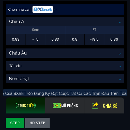
Chọn nhà cái
Châu Á
Sớm
FT
0.83
-1.5
0.83
0.8
-19.5
0.86
Châu Âu
Tài xỉu
Ném phạt
Quảng Cáo Của 8XBET Để Đăng Ký Đặt Cược Tất Cả Các T
CHIA SẺ
TRỰC TIẾP
MÔ PHỎNG
STEP
HD STEP