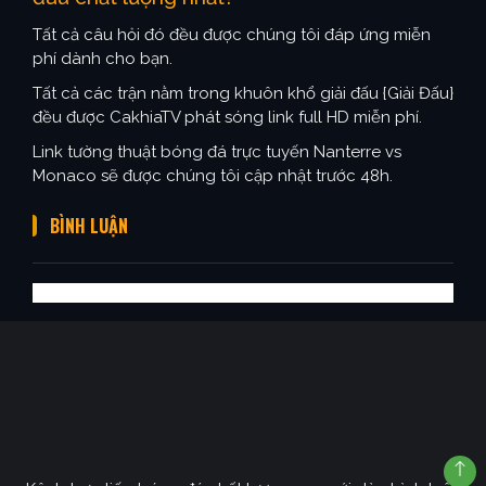
Tất cả câu hỏi đó đều được chúng tôi đáp ứng miễn
phí dành cho bạn.
Tất cả các trận nằm trong khuôn khổ giải đấu {Giải Đấu}
đều được CakhiaTV phát sóng link full HD miễn phí.
Link tường thuật bóng đá trực tuyến Nanterre vs
Monaco sẽ được chúng tôi cập nhật trước 48h.
BÌNH LUẬN