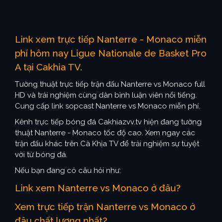
Link xem trực tiếp Nanterre - Monaco miễn
phí hôm nay Ligue Nationale de Basket Pro
A tại Cakhia TV.
Tường thuật trực tiếp trận đấu Nanterre vs Monaco full
HD và trải nghiệm cùng dàn bình luận viên nổi tiếng.
Cung cấp link sopcast Nanterre vs Monaco miễn phí.
Kênh trực tiếp bóng đá Cakhiazvv.tv hiện đang tường
thuật Nanterre - Monaco tốc độ cao. Xem ngay các
trận đấu khác trên Cà Khịa TV để trải nghiệm sự tuyệt
vời từ bóng đá.
Nếu bạn đang có câu hỏi như:
Link xem Nanterre vs Monaco ở đâu?
Xem trực tiếp trận Nanterre vs Monaco ở
đâu chất lượng nhất?