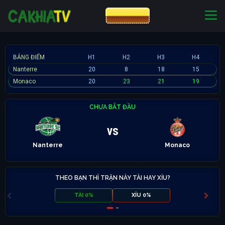
CƯỢC 8XBET
NHÀ CÁI UY TÍN
CƯỢC 8XBET
BẢNG ĐIỂM
H1
H2
H3
H4
Nanterre
20
8
18
15
Monaco
20
23
21
19
CHƯA BẮT ĐẦU
vs
Nanterre
Monaco
THEO BẠN THÌ TRẬN NÀY TÀI HAY XỈU?
TÀI 0%
XỈU 0%