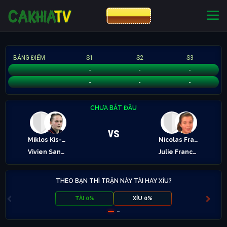
CƯỢC 8XBET
NHÀ CÁI UY TÍN
CƯỢC 8XBET
BẢNG ĐIỂM
S1
S2
S3
Miklos Kis-Kasza/Vivien Sandorhazi
-
-
-
Nicolas Franconville/Julie Franconville
-
-
-
CHƯA BẮT ĐẦU
vs
Miklos Kis-Kasza
Nicolas Franconville
Vivien Sandorhazi
Julie Franconville
THEO BẠN THÌ TRẬN NÀY TÀI HAY XỈU?
TÀI 0%
XỈU 0%