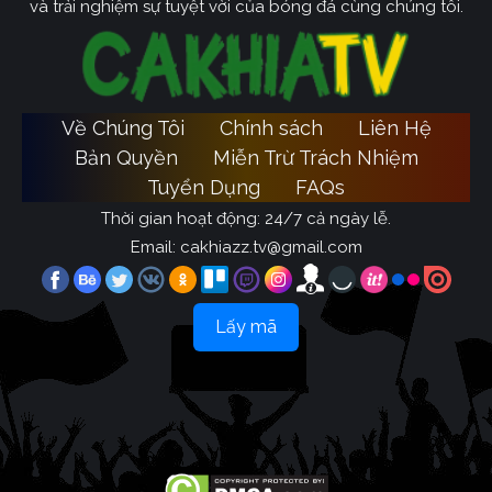
và trải nghiệm sự tuyệt vời của bóng đá cùng chúng tôi.
Về Chúng Tôi
Chính sách
Liên Hệ
Bản Quyền
Miễn Trừ Trách Nhiệm
Tuyển Dụng
FAQs
Thời gian hoạt động: 24/7 cả ngày lễ.
Email:
cakhiazz.tv@gmail.com
Lấy mã