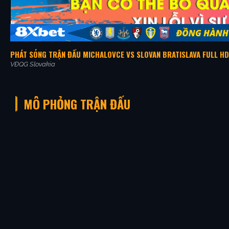
PHÁT SÓNG TRẬN ĐẤU MICHALOVCE VS SLOVAN BRATISLAVA FULL HD 
VĐQG Slovakia
MÔ PHỎNG TRẬN ĐẤU