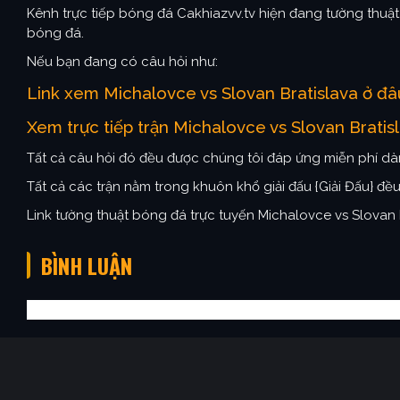
Kênh trực tiếp bóng đá Cakhiazvv.tv hiện đang tường thuật 
bóng đá.
Nếu bạn đang có câu hỏi như:
Link xem Michalovce vs Slovan Bratislava ở đâ
Xem trực tiếp trận Michalovce vs Slovan Bratis
Tất cả câu hỏi đó đều được chúng tôi đáp ứng miễn phí dà
Tất cả các trận nằm trong khuôn khổ giải đấu {Giải Đấu} đề
Link tường thuật bóng đá trực tuyến Michalovce vs Slovan 
BÌNH LUẬN