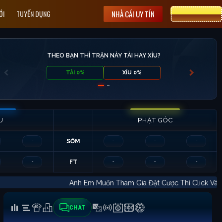
ỚI
TUYỂN DỤNG
NHÀ CÁI UY TÍN
CƯỢC 8XBET
THEO BẠN THÌ TRẬN NÀY TÀI HAY XỈU?
TÀI 0%
XỈU 0%
U
PHẠT GÓC
SỚM
-
-
-
-
FT
-
-
-
-
Anh Em Muốn Tham Gia Đặt Cược Thì Click V
CHAT