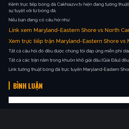
Kênh trực tiếp bóng đá Cakhiazvv.tv hiện đang tường thuật
sự tuyệt vời từ bóng đá.
Nếu bạn đang có câu hỏi như:
Link xem Maryland-Eastern Shore vs North Car
Xem trực tiếp trận Maryland-Eastern Shore vs 
Tất cả câu hỏi đó đều được chúng tôi đáp ứng miễn phí dà
Tất cả các trận nằm trong khuôn khổ giải đấu {Giải Đấu} đề
Link tường thuật bóng đá trực tuyến Maryland-Eastern Shor
BÌNH LUẬN