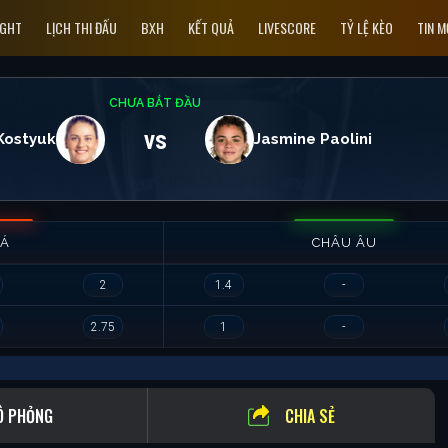
IGHT
LỊCH THI ĐẤU
BXH
KẾT QUẢ
LIVESCORE
TỶ LỆ KÈO
TIN M
CHƯA BẮT ĐẦU
vs
Kostyuk
Jasmine Paolini
 Á
CHÂU ÂU
2
1.4
-
2.75
1
-
Ô PHỎNG
CHIA SẺ