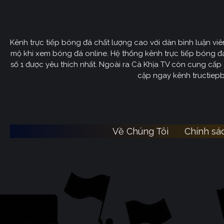
Kênh trực tiếp bóng đá chất lượng cao với dàn bình luận vi
mộ khi xem bóng đá online. Hệ thống kênh trực tiếp bóng đá
số 1 được yêu thích nhất. Ngoài ra Cà Khịa TV còn cung cấp dữ
cập ngay kênh tructiepb
Về Chúng Tôi
Chính sá