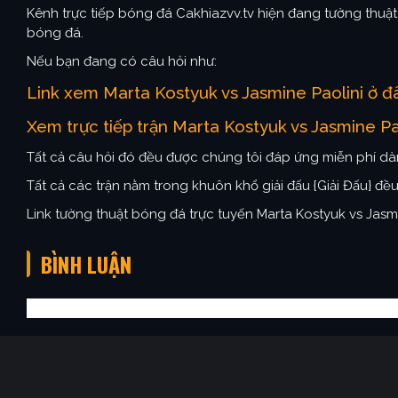
Kênh trực tiếp bóng đá Cakhiazvv.tv hiện đang tường thuật 
bóng đá.
Nếu bạn đang có câu hỏi như:
Link xem Marta Kostyuk vs Jasmine Paolini ở đ
Xem trực tiếp trận Marta Kostyuk vs Jasmine Pa
Tất cả câu hỏi đó đều được chúng tôi đáp ứng miễn phí dà
Tất cả các trận nằm trong khuôn khổ giải đấu {Giải Đấu} đề
Link tường thuật bóng đá trực tuyến Marta Kostyuk vs Jasmi
BÌNH LUẬN