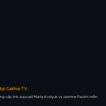
ại Cakhia TV.
Cung cấp link sopcast Marta Kostyuk vs Jasmine Paolini miễn