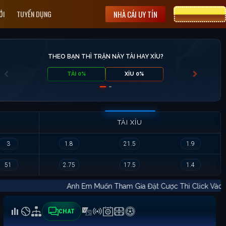
ỚI
TUYỂN DỤNG
NHÀ CÁI UY TÍN
CƯỢC 8XBET
THEO BẠN THÌ TRẬN NÀY TÀI HAY XỈU?
TÀI 0%
XỈU 0%
TÀI XỈU
3
1.8
21.5
1.9
51
2.75
17.5
1.4
Anh Em Muốn Tham Gia Đặt Cược Thì Click V
CHAT