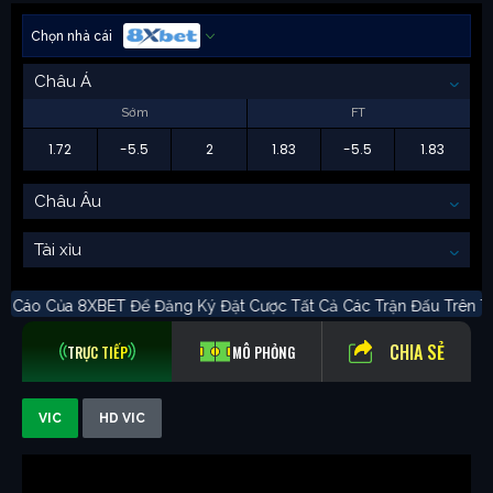
Chọn nhà cái
Châu Á
Sớm
FT
1.72
-5.5
2
1.83
-5.5
1.83
Châu Âu
Tài xỉu
ào Quảng Cáo Của 8XBET Để Đăng Ký Đặt Cược Tất Cả Cá
CHIA SẺ
TRỰC TIẾP
MÔ PHỎNG
VIC
HD VIC