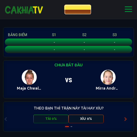
CƯỢC 8XBET
NHÀ CÁI UY TÍN
CƯỢC 8XBET
BẢNG ĐIỂM
S1
S2
S3
Maja Chwalinska
-
-
-
Mirra Andreeva
-
-
-
CHƯA BẮT ĐẦU
vs
Maja Chwalinska
Mirra Andreeva
THEO BẠN THÌ TRẬN NÀY TÀI HAY XỈU?
TÀI 0%
XỈU 0%