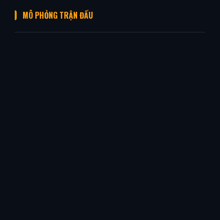
MÔ PHỎNG TRẬN ĐẤU