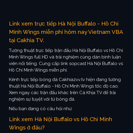
Link xem trực tiếp Hà Nội Buffalo - Hồ Chí
Minh Wings miễn phí hôm nay Vietnam VBA
tại Cakhia TV.
Tường thuật trực tiếp trận đấu Hà Nội Buffalo vs Hồ Chí
Minh Wings full HD và trải nghiệm cùng dàn bình luận
viên nổi tiếng. Cung cấp link sopcast Hà Nội Buffalo vs
Hồ Chí Minh Wings miễn phí.
Kênh trực tiếp bóng đá Cakhiazvv.tv hiện đang tường
thuật Hà Nội Buffalo - Hồ Chí Minh Wings tốc độ cao.
Xem ngay các trận đấu khác trên Cà Khịa TV để trải
nghiệm sự tuyệt vời từ bóng đá.
Nếu bạn đang có câu hỏi như:
Link xem Hà Nội Buffalo vs Hồ Chí Minh
Wings ở đâu?