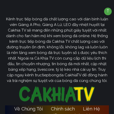
Kênh trực tiếp bóng đá chất lượng cao với dàn bình luận
viên Giàng A Pho, Giàng A Lử, LEO đầy nhiệt huyết tại
Cakhia TV sẽ mang đến những phút giây tuyệt vời nhất
dành cho fan hâm mộ khi xem bóng đá online. Hệ thống
kênh trực tiếp bóng đá Cakhia TV chất lượng cao với
đường truyền ổn định, không lỗi, không lag và luôn luôn
là nền tảng xem bóng đá trực tuyến số 1 được yêu thích
nhất. Ngoài ra Cà Khịa TV còn cung cấp dữ liệu lịch thi
đấu, tin chuyển nhượng, tin bóng đá mới nhất, cập nhật
bảng xếp hạng, livescore, tỷ lệ kèo nhà cái uy tín. Truy
cập ngay kênh tructiepbongda CakhiaTV để đồng hành
và trải nghiệm sự tuyệt vời của bóng đá cùng chúng tôi.
Về Chúng Tôi
Chính sách
Liên Hệ