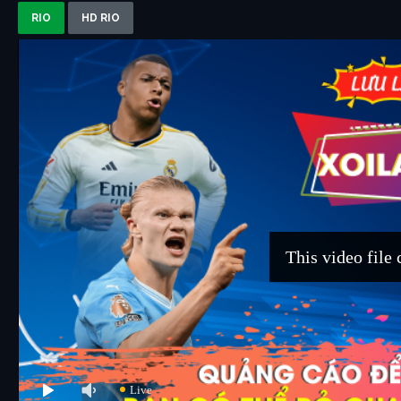
RIO
HD RIO