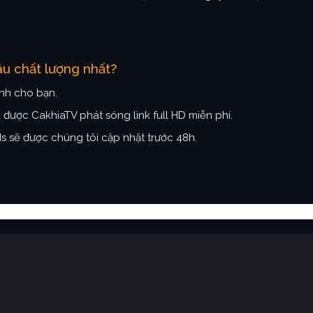
âu chất lượng nhất?
nh cho bạn.
u được CakhiaTV phát sóng link full HD miễn phí.
ds sẽ được chúng tôi cập nhật trước 48h.