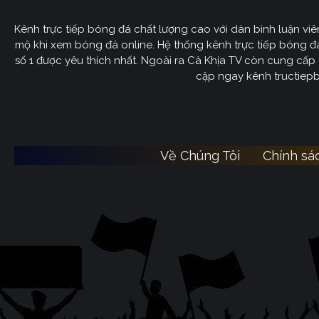
Kênh trực tiếp bóng đá chất lượng cao với dàn bình luận vi
mộ khi xem bóng đá online. Hệ thống kênh trực tiếp bóng đá
số 1 được yêu thích nhất. Ngoài ra Cà Khịa TV còn cung cấp dữ
cập ngay kênh tructiepb
Về Chúng Tôi
Chính sá