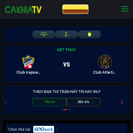
CƯỢC 8XBET
NHÀ CÁI UY TÍN
CƯỢC 8XBET
-
-
-
-
-
-
KẾT THÚC
vs
Club Irapuato
Club Atletico La Paz
THEO BẠN THÌ TRẬN NÀY TÀI HAY XỈU?
TÀI 0%
XỈU 0%
Chọn nhà cái