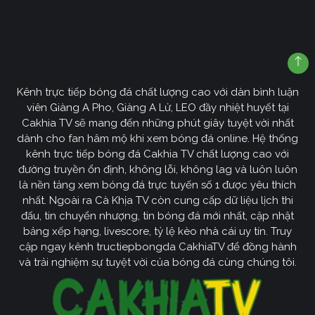
Kênh trực tiếp bóng đá chất lượng cao với dàn bình luận
viên Giàng A Pho, Giàng A Lử, LEO đầy nhiệt huyết tại
Cakhia TV sẽ mang đến những phút giây tuyệt vời nhất
dành cho fan hâm mộ khi xem bóng đá online. Hệ thống
kênh trực tiếp bóng đá Cakhia TV chất lượng cao với
đường truyền ổn định, không lỗi, không lag và luôn luôn
là nền tảng xem bóng đá trực tuyến số 1 được yêu thích
nhất. Ngoài ra Cà Khịa TV còn cung cấp dữ liệu lịch thi
đấu, tin chuyển nhượng, tin bóng đá mới nhất, cập nhật
bảng xếp hạng, livescore, tỷ lệ kèo nhà cái uy tín. Truy
cập ngay kênh tructiepbongda CakhiaTV để đồng hành
và trải nghiệm sự tuyệt vời của bóng đá cùng chúng tôi.