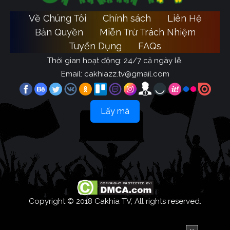
Về Chúng Tôi
Chính sách
Liên Hệ
Bản Quyền
Miễn Trừ Trách Nhiệm
Tuyển Dụng
FAQs
Thời gian hoạt động: 24/7 cả ngày lễ.
Email:
cakhiazz.tv@gmail.com
Lấy mã
Copyright © 2018 Cakhia TV, All rights reserved.