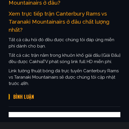
Mountainairs ở đâu?
Xem trực tiếp trận Canterbury Rams vs
Taranaki Mountainairs ở đâu chất lượng
nhất?
Tất cả câu hỏi đó đều được chúng tôi đáp ứng miễn
phí dành cho bạn.
Tất cả các trận nằm trong khuôn khổ giải đấu {Giải Đấu}
đều được CakhiaTV phát sóng link full HD miễn phí.
Link tường thuật bóng đá trực tuyến Canterbury Rams
vs Taranaki Mountainairs sẽ được chúng tôi cập nhật
trước 48h.
BÌNH LUẬN