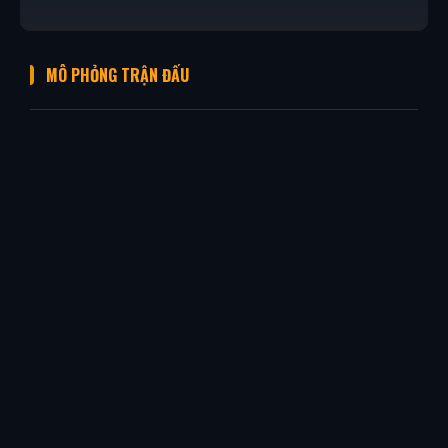
MÔ PHỎNG TRẬN ĐẤU