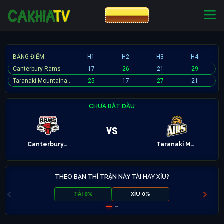
CƯỢC 8XBET
NHÀ CÁI UY TÍN
CƯỢC 8XBET
BẢNG ĐIỂM
H1
H2
H3
H4
Canterbury Rams
17
26
21
29
Taranaki Mountainairs
25
17
27
21
CHƯA BẮT ĐẦU
vs
Canterbury Rams
Taranaki Mountainairs
THEO BẠN THÌ TRẬN NÀY TÀI HAY XỈU?
TÀI 0%
XỈU 0%