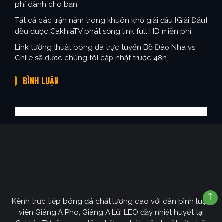
phí dành cho bạn.
Tất cả các trận nằm trong khuôn khổ giải đấu {Giải Đấu}
đều được CakhiaTV phát sóng link full HD miễn phí.
Link tường thuật bóng đá trực tuyến Bồ Đào Nha vs
Chile sẽ được chúng tôi cập nhật trước 48h.
BÌNH LUẬN
Kênh trực tiếp bóng đá chất lượng cao với dàn bình luận
viên Giàng A Pho, Giàng A Lử, LEO đầy nhiệt huyết tại