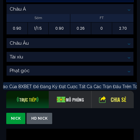
Châu Á
Sớm
FT
0.90
1/1.5
0.90
0.26
0
2.70
Châu Âu
Tài xỉu
Phạt góc
 Quảng Cáo Của 8XBET Để Đăng Ký Đặt Cược Tất Cả Các 
CHIA SẺ
TRỰC TIẾP
MÔ PHỎNG
NICK
HD NICK