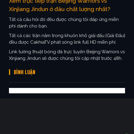
Xem trực tiếp trận Beijing Warriors vs
Xinjiang Jindun ở đâu chất lượng nhất?
Tất cả câu hỏi đó đều được chúng tôi đáp ứng miễn
phí dành cho bạn.
Tất cả các trận nằm trong khuôn khổ giải đấu {Giải Đấu}
đều được CakhiaTV phát sóng link full HD miễn phí.
Link tường thuật bóng đá trực tuyến Beijing Warriors vs
Xinjiang Jindun sẽ được chúng tôi cập nhật trước 48h.
BÌNH LUẬN