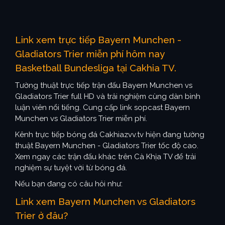
Link xem trực tiếp Bayern Munchen -
Gladiators Trier miễn phí hôm nay
Basketball Bundesliga tại Cakhia TV.
Tường thuật trực tiếp trận đấu Bayern Munchen vs
Gladiators Trier full HD và trải nghiệm cùng dàn bình
luận viên nổi tiếng. Cung cấp link sopcast Bayern
Munchen vs Gladiators Trier miễn phí.
Kênh trực tiếp bóng đá Cakhiazvv.tv hiện đang tường
thuật Bayern Munchen - Gladiators Trier tốc độ cao.
Xem ngay các trận đấu khác trên Cà Khịa TV để trải
nghiệm sự tuyệt vời từ bóng đá.
Nếu bạn đang có câu hỏi như:
Link xem Bayern Munchen vs Gladiators
Trier ở đâu?