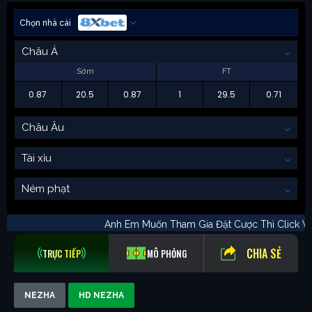
Chọn nhà cái
Châu Á
Sớm
FT
0.87
20.5
0.87
1
29.5
0.71
Châu Âu
Tài xỉu
Ném phạt
Anh Em Muốn Tham Gia Đặt Cược Thì Cl
CHIA SẺ
TRỰC TIẾP
MÔ PHỎNG
NEZHA
HD NEZHA