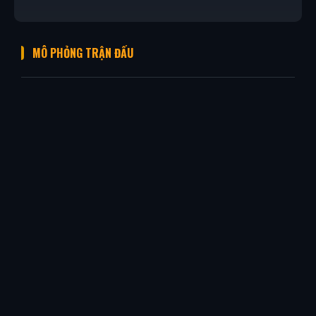
MÔ PHỎNG TRẬN ĐẤU