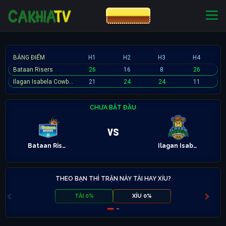
CƯỢC 8XBET
NHÀ CÁI UY TÍN
CƯỢC 8XBET
BẢNG ĐIỂM
H1
H2
H3
H4
Bataan Risers
26
16
8
26
Ilagan Isabela Cowboys
21
24
24
11
CHƯA BẮT ĐẦU
vs
Bataan Risers
Ilagan Isabela Cowboys
THEO BẠN THÌ TRẬN NÀY TÀI HAY XỈU?
TÀI 0%
XỈU 0%