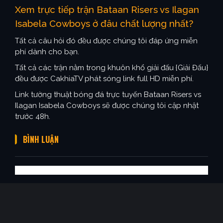
Xem trực tiếp trận Bataan Risers vs Ilagan
Isabela Cowboys ở đâu chất lượng nhất?
Tất cả câu hỏi đó đều được chúng tôi đáp ứng miễn
phí dành cho bạn.
Tất cả các trận nằm trong khuôn khổ giải đấu {Giải Đấu}
đều được CakhiaTV phát sóng link full HD miễn phí.
Link tường thuật bóng đá trực tuyến Bataan Risers vs
Ilagan Isabela Cowboys sẽ được chúng tôi cập nhật
trước 48h.
BÌNH LUẬN