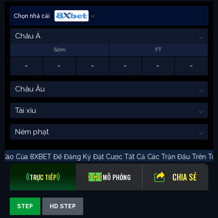
Chọn nhà cái
Châu Á
Sớm
FT
-
-
-
-
-
-
Châu Âu
Tài xỉu
Ném phạt
 Quảng Cáo Của 8XBET Để Đăng Ký Đặt Cược Tất Cả Các 
CHIA SẺ
TRỰC TIẾP
MÔ PHỎNG
STEP
HD STEP