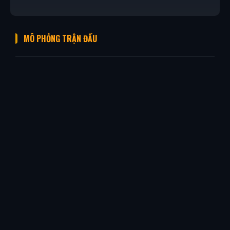
MÔ PHỎNG TRẬN ĐẤU