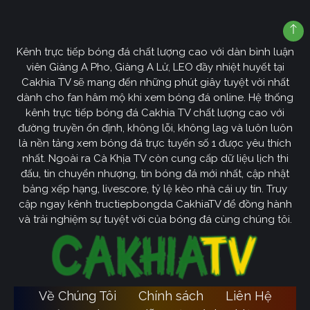
Kênh trực tiếp bóng đá chất lượng cao với dàn bình luận
viên Giàng A Pho, Giàng A Lử, LEO đầy nhiệt huyết tại
Cakhia TV sẽ mang đến những phút giây tuyệt vời nhất
dành cho fan hâm mộ khi xem bóng đá online. Hệ thống
kênh trực tiếp bóng đá Cakhia TV chất lượng cao với
đường truyền ổn định, không lỗi, không lag và luôn luôn
là nền tảng xem bóng đá trực tuyến số 1 được yêu thích
nhất. Ngoài ra Cà Khịa TV còn cung cấp dữ liệu lịch thi
đấu, tin chuyển nhượng, tin bóng đá mới nhất, cập nhật
bảng xếp hạng, livescore, tỷ lệ kèo nhà cái uy tín. Truy
cập ngay kênh tructiepbongda CakhiaTV để đồng hành
và trải nghiệm sự tuyệt vời của bóng đá cùng chúng tôi.
Về Chúng Tôi
Chính sách
Liên Hệ