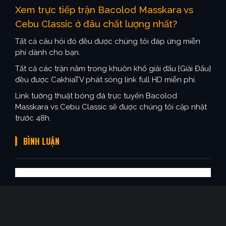
Xem trực tiếp trận Bacolod Masskara vs
Cebu Classic ở đâu chất lượng nhất?
Tất cả câu hỏi đó đều được chúng tôi đáp ứng miễn
phí dành cho bạn.
Tất cả các trận nằm trong khuôn khổ giải đấu {Giải Đấu}
đều được CakhiaTV phát sóng link full HD miễn phí.
Link tường thuật bóng đá trực tuyến Bacolod
Masskara vs Cebu Classic sẽ được chúng tôi cập nhật
trước 48h.
BÌNH LUẬN