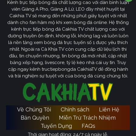
Kênh trực tiếp bóng đá chất lượng cao với dàn bình luận
viên Giàng A Pho, Giàng A Lử, LEO đầy nhiệt huyết tại
Cakhia TV sẽ mang đến những phút giây tuyệt vời nhất
dành cho fan hâm mộ khi xem bóng đá online. Hệ thống
kênh trực tiếp bóng đá Cakhia TV chất lượng cao với
đường truyền ổn định, không lỗi, không lag và luôn luôn
là nền tảng xem bóng đá trực tuyến số 1 được yêu thích
nhất. Ngoài ra Cà Khịa TV còn cung cấp dữ liệu lịch thi
đấu, tin chuyển nhượng, tin bóng đá mới nhất, cập nhật
bảng xếp hạng, livescore, tỷ lệ kèo nhà cái uy tín. Truy
cập ngay kênh tructiepbongda CakhiaTV để đồng hành
và trải nghiệm sự tuyệt vời của bóng đá cùng chúng tôi.
Về Chúng Tôi
Chính sách
Liên Hệ
Bản Quyền
Miễn Trừ Trách Nhiệm
Tuyển Dụng
FAQs
Thời gian hoạt động: 24/7 cả ngày lễ.